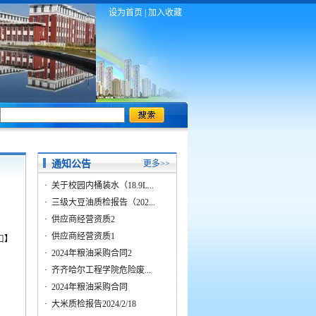
设为首页
|
加入收藏
通知公告
更多>>
·
关于校园内桶装水（18.9L...
·
三级大豆油质检报告（202...
·
供应商经营资质2
·
供应商经营资质1
口
】
·
2024年粮油采购合同2
·
齐齐哈尔工程学院危险废...
·
2024年粮油采购合同
·
大米质检报告2024/2/18